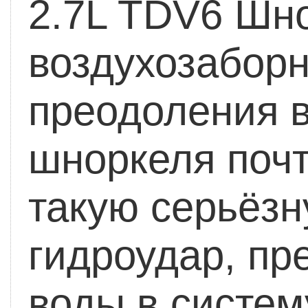
2.7L TDV6
Шно
воздухозаборн
преодоления 
шноркеля поч
такую серьёзн
гидроудар, пр
воды в систем