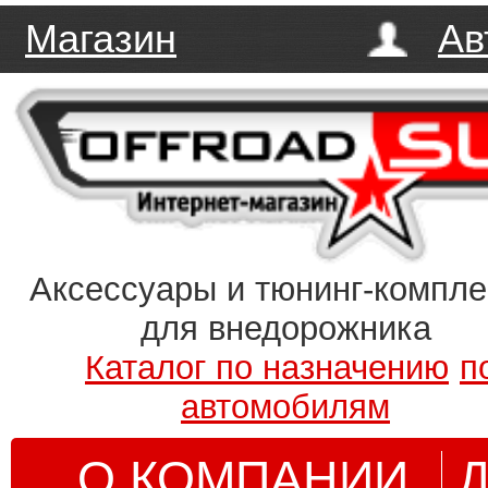
Магазин
Ав
Аксессуары и тюнинг-компл
для внедорожника
Каталог по назначению
п
автомобилям
О КОМПАНИИ
Д