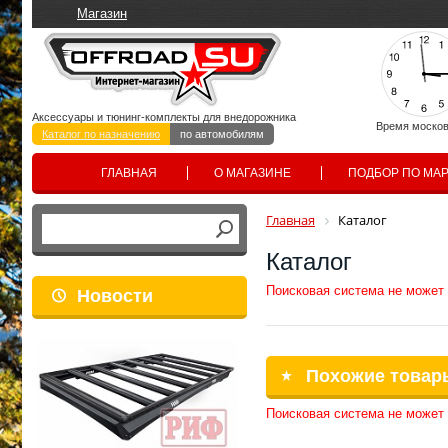
Магазин
Аксессуары и тюнинг-комплекты для внедорожника
Время москов
Каталог по назначению
по автомобилям
ГЛАВНАЯ
О МАГАЗИНЕ
ПОДБОР ПО МА
Главная
Каталог
Каталог
Поисковая система не может
Новости
Похожие товар
Поисковая система не может