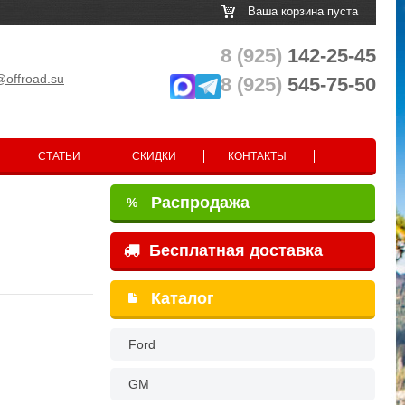
Ваша корзина пуста
8 (925)
142-25-45
@offroad.su
8 (925)
545-75-50
СТАТЬИ
СКИДКИ
КОНТАКТЫ
Распродажа
%
Бесплатная доставка
Каталог
Ford
GM