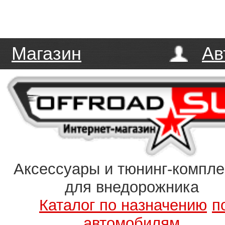
Магазин
Ав
Аксессуары и тюнинг-компл
для внедорожника
Каталог по назначению
п
автомобилям