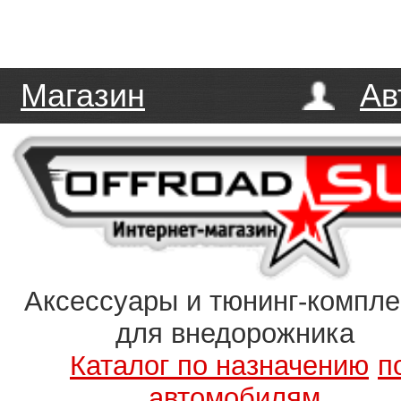
Магазин
Ав
Аксессуары и тюнинг-компл
для внедорожника
Каталог по назначению
п
автомобилям