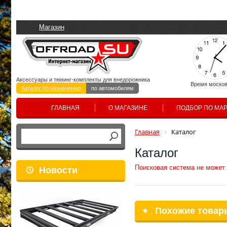
Магазин
Аксессуары и тюнинг-комплекты для внедорожника
Время москов
Каталог по назначению
по автомобилям
ГЛАВНАЯ
О МАГАЗИНЕ
ПОДБОР ПО МА
Главная
Каталог
Каталог
Поисковая система не может
Новости
Похожие товар