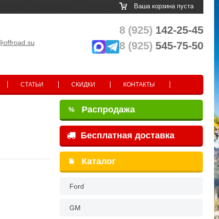
Ваша корзина пуста
8 (925)
142-25-45
@offroad.su
8 (925)
545-75-50
СТАТЬИ
СКИДКИ
КОНТАКТЫ
Распродажа
%
Бесплатная доставка
Каталог
Ford
GM