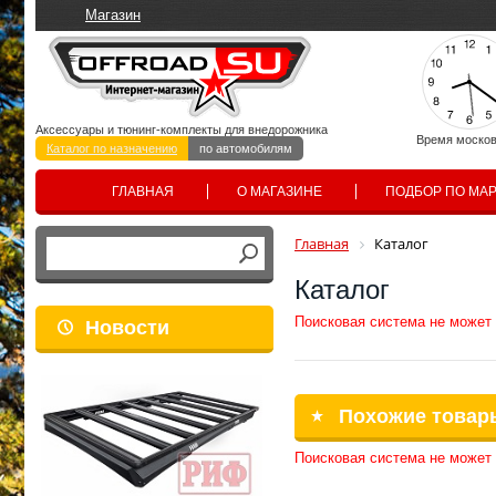
Магазин
Аксессуары и тюнинг-комплекты для внедорожника
Время москов
Каталог по назначению
по автомобилям
ГЛАВНАЯ
О МАГАЗИНЕ
ПОДБОР ПО МА
Главная
Каталог
Каталог
Поисковая система не может
Новости
Похожие товар
Поисковая система не может