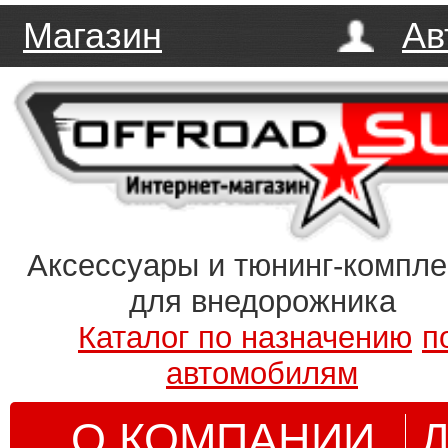
Магазин
Ав
Аксессуары и тюнинг-компл
для внедорожника
Каталог по назначению
п
автомобилям
О КОМПАНИИ
Д