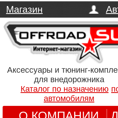
Магазин
Ав
Аксессуары и тюнинг-компл
для внедорожника
Каталог по назначению
п
автомобилям
О КОМПАНИИ
Д