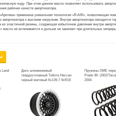
зопасную езду. При этом данное масло позволяет использовать аморти
ения рабочих качеств амортизатора.
 «Арктика» применена уникальная технология «R-AIR», позволяющая пов
о амортизатора к высоким нагрузкам. Внутри амортизатора находится г
 из эластичной резины, создающая избыточное давление внутри аморти
» масло не вспенивается и дольше не закипает при длительных непреры
ы
a Land
Диск алюминиевый
Пружины OME перед
твердосплавный Тойота Ниссан
Prado 90 -2002/Taco
черный матовый 6x139,7 9xR18
2004
d108,2 ET+12 с бедлоком