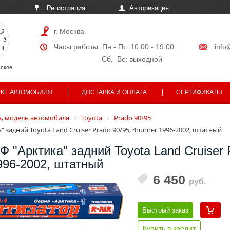
Регистрация
Авторизация
г. Москва
Часы работы: Пн - Пт: 10:00 - 19:00
info
Сб, Вс: выходной
ское
РКЕ АВТОМОБИЛЯ
ДОСТАВКА И ОПЛАТА
СЕРТИФИКАТЫ
, модель автомобиля
Toyota
Prado 90\95
 задний Toyota Land Cruiser Prado 90/95, 4runner 1996-2002, штатный
 "Арктика" задний Toyota Land Cruiser 
1996-2002, штатный
6 450
руб.
Быстрый заказ
Купить в кредит