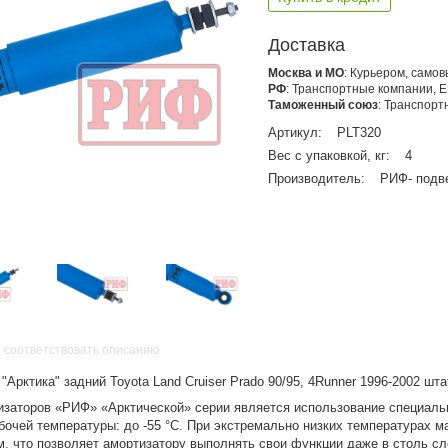
Доставка
Москва и МО
: Курьером, само
РФ
: Транспортные компании, 
Таможенный союз
: Транспор
Артикул:
PLT320
Вес с упаковкой, кг:
4
Производитель:
РИФ- подв
 соответствовать описанию
Арктика" задний Toyota Land Cruiser Prado 90/95, 4Runner 1996-2002 шт
изаторов «РИФ» «Арктической» серии является использование специаль
бочей температуры: до -55 °С. При экстремально низких температурах м
им, что позволяет амортизатору выполнять свои функции даже в столь с