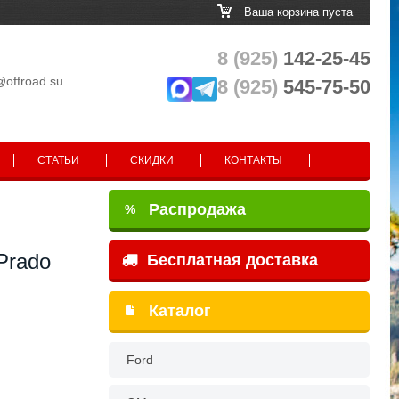
Ваша корзина пуста
8 (925)
142-25-45
@offroad.su
8 (925)
545-75-50
СТАТЬИ
СКИДКИ
КОНТАКТЫ
Распродажа
%
Prado
Бесплатная доставка
Каталог
Ford