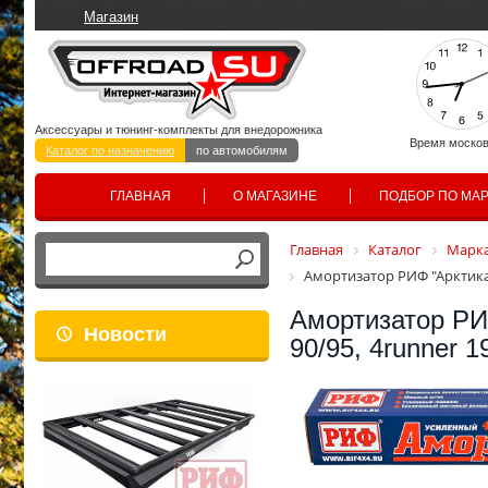
Магазин
Аксессуары и тюнинг-комплекты для внедорожника
Время москов
Каталог по назначению
по автомобилям
ГЛАВНАЯ
О МАГАЗИНЕ
ПОДБОР ПО МА
Главная
Каталог
Марка
Амортизатор РИФ "Арктика"
Амортизатор РИФ
Новости
90/95, 4runner 