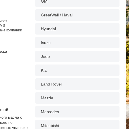
GM
GreatWall / Haval
вывоз
EMS
Hyundai
тные компании
Isuzu
еска
Jeep
Kia
Land Rover
Mazda
атный
Mercedes
ного масла с
асло не
Mitsubishi
ложных условиях,