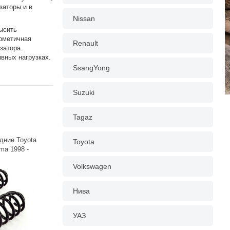
заторы и в
Nissan
ысить
ерметичная
Renault
затора.
вных нагрузках.
SsangYong
Suzuki
Tagaz
ние Toyota
Toyota
ma 1998 -
Volkswagen
Нива
УАЗ