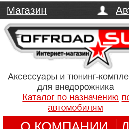
Магазин
Ав
Аксессуары и тюнинг-компл
для внедорожника
Каталог по назначению
п
автомобилям
О КОМПАНИИ
Д