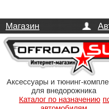
Магазин
Ав
Аксессуары и тюнинг-компл
для внедорожника
Каталог по назначению
п
автомобилям