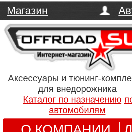
Магазин
Ав
Аксессуары и тюнинг-компл
для внедорожника
Каталог по назначению
п
автомобилям
О КОМПАНИИ
Д