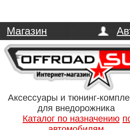
Магазин
Ав
Аксессуары и тюнинг-компл
для внедорожника
Каталог по назначению
п
автомобилям