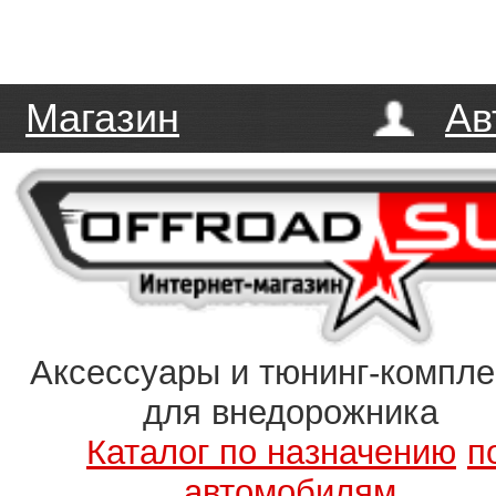
Магазин
Ав
Аксессуары и тюнинг-компл
для внедорожника
Каталог по назначению
п
автомобилям