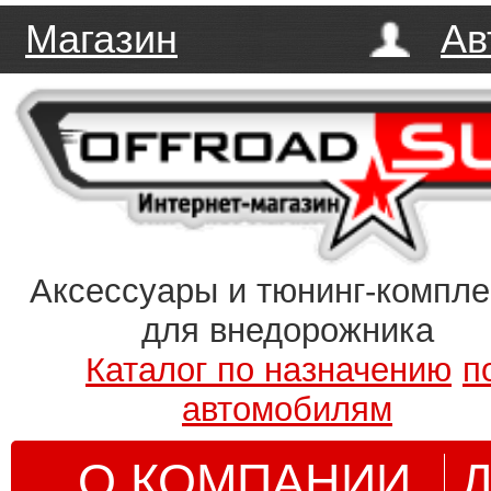
Магазин
Ав
Аксессуары и тюнинг-компл
для внедорожника
Каталог по назначению
п
автомобилям
О КОМПАНИИ
Д