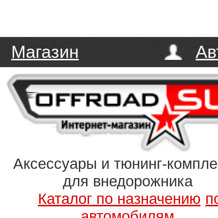
Магазин
Ав
Аксессуары и тюнинг-компл
для внедорожника
Каталог по назначению
п
автомобилям