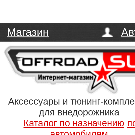
Магазин
Ав
Аксессуары и тюнинг-компл
для внедорожника
Каталог по назначению
п
автомобилям