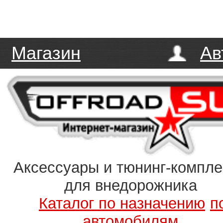
Магазин
Ав
Аксессуары и тюнинг-компл
для внедорожника
Каталог по назначению
п
автомобилям