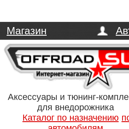
Магазин
Ав
Аксессуары и тюнинг-компл
для внедорожника
Каталог по назначению
п
автомобилям