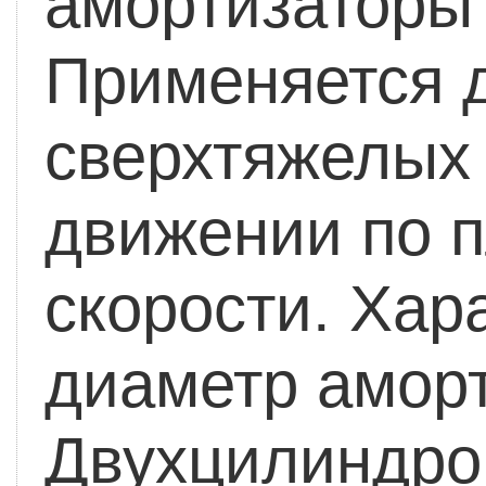
амортизаторы
Применяется д
сверхтяжелых 
движении по п
скорости.
Хара
диаметр амор
Двухцилиндро