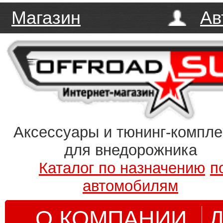
Магазин
Ав
Аксессуары и тюнинг-компл
для внедорожника
Каталог по назначению
п
автомобилям
О КОМПАНИИ
Д