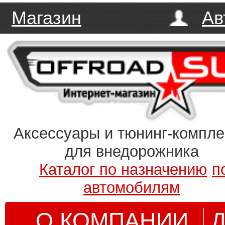
Магазин
Ав
Аксессуары и тюнинг-компл
для внедорожника
Каталог по назначению
п
автомобилям
О КОМПАНИИ
Д