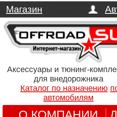
Магазин
Ав
Аксессуары и тюнинг-компл
для внедорожника
Каталог по назначению
п
автомобилям
О КОМПАНИИ
Д