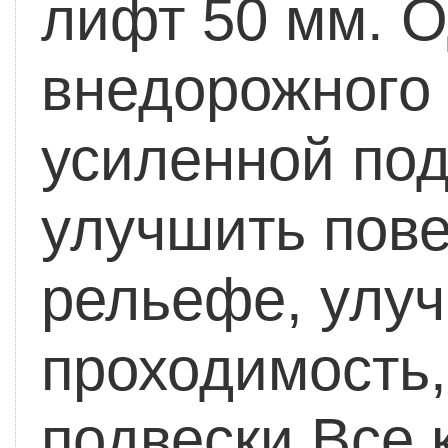
лифт 50 мм.
О
внедорожного 
усиленной по
улучшить пов
рельефе, улу
проходимость,
подвески
Все 