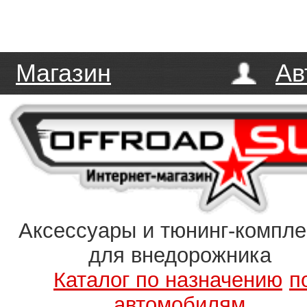
Магазин
Ав
Аксессуары и тюнинг-компл
для внедорожника
Каталог по назначению
п
автомобилям