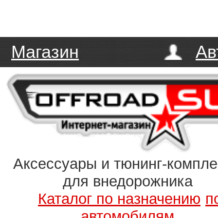
Магазин
Ав
Аксессуары и тюнинг-компл
для внедорожника
Каталог по назначению
п
автомобилям