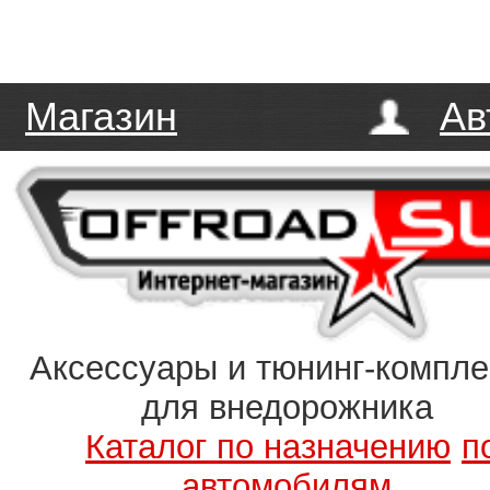
Магазин
Ав
Аксессуары и тюнинг-компл
для внедорожника
Каталог по назначению
п
автомобилям