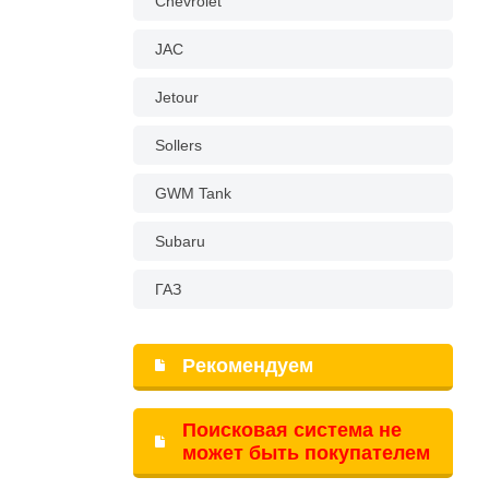
Chevrolet
JAC
Jetour
Sollers
GWM Tank
Subaru
ГАЗ
Рекомендуем
Поисковая система не
может быть покупателем