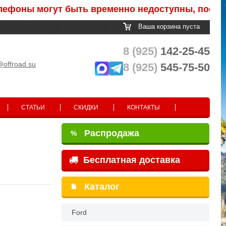
оны могут быть временно недоступны, после обра
Ваша корзина пуста
8 (925)
142-25-45
@offroad.su
8 (925)
545-75-50
СТАТЬИ
СКИДКИ
КОНТАКТЫ
Распродажа
%
Бесплатная доставка
Каталог
Ford