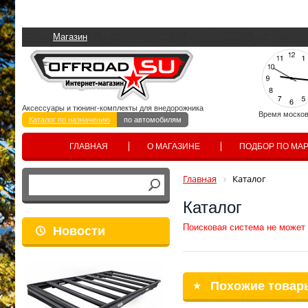
Магазин
Аксессуары и тюнинг-комплекты для внедорожника
Время москов
Каталог по назначению
по автомобилям
ГЛАВНАЯ
О МАГАЗИНЕ
ПОДБОР ПО МА
Главная
Каталог
Каталог
Поисковая система не может
Новости
Похожие товар