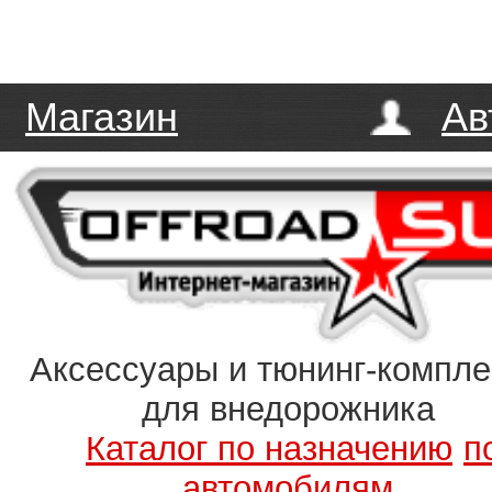
Магазин
Ав
Аксессуары и тюнинг-компл
для внедорожника
Каталог по назначению
п
автомобилям