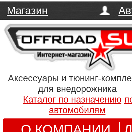
Магазин
Ав
Аксессуары и тюнинг-компл
для внедорожника
Каталог по назначению
п
автомобилям
О КОМПАНИИ
Д