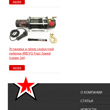
далее
Установка и обзор скоростной
лебедки 4REVO Fast Speed
(серия Jet)
далее
О КОМПАНИИ
СТАТЬИ
НОВОСТИ