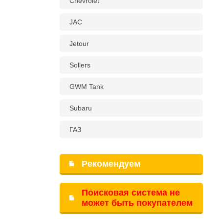
Chevrolet
JAC
Jetour
Sollers
GWM Tank
Subaru
ГАЗ
Рекомендуем
Поисковая система не
может быть покупателем