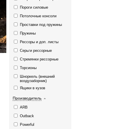
Пороги силовые
Потолочные консоли
Проставки под пружины
Пружины
Рессоры и доп. листы
Серьги рессорные
Стремянки рессорные
Торсионы
Шноркель (внешний
воздузаборник)
Ящики в кузов
Производитель
ARB
Outback
Powerful