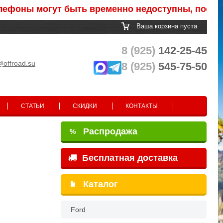
ы могут быть временно недоступны, после обраб
Ваша корзина пуста
8 (925)
142-25-45
@offroad.su
8 (925)
545-75-50
СТАТЬИ
СКИДКИ
КОНТАКТЫ
Распродажа
%
Бесплатная доставка
Каталог
Ford