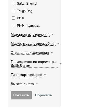
Safari Snorkel
Tough Dog
РИФ
РИФ- подвеска
Материал изготовления
Марка, модель автомобиля
Страна происхождения
Геометрические параметры
ДхШхВ в мм
Тип амортизаторов
Высота лифта