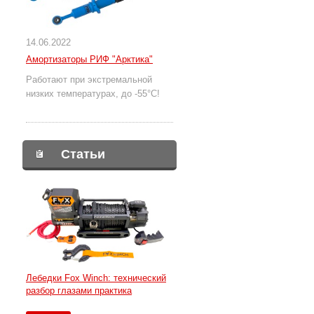
14.06.2022
Амортизаторы РИФ "Арктика"
Работают при экстремальной
низких температурах, до -55°С!
Статьи
Лебедки Fox Winch: технический
разбор глазами практика