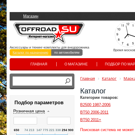
Магазин
Аксессуары и тюнинг-комплекты для внедорожника
Время москов
Каталог по назначению
по автомобилям
ГЛАВНАЯ
О МАГАЗИНЕ
ПОДБОР ПО МА
Главная
Каталог
Марка
Каталог
Категории товаров:
Подбор параметров
B2500 1987-2006
Розничная цена
BT50 2006-2011
BT50 2011+
Поисковая система не может
650
74 213
147 775
221 338
294 900