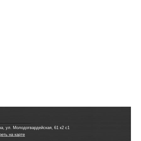
ва, ул. Молодогвардейская, 61 к2 с1
реть на карте