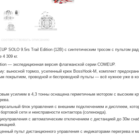
 соответствовать описанию
P SOLO 9.5rs Trail Edition (12В) с синтетическим тросом с пультом ра
4 309 кг.
ition — экспедиционная версия флагманской серии COMEUP.
му: выносной тормоз, усиленный крюк BossHook-M, комплект предохрани
ым покрытием, проводной и беспроводной пульты — всё нужное уже в ко
овым усилием в 4,3 тонны оснащена герметичным мотором с высоким к
рева.
ерсальный блок управления с внешним подключением и дисплеем, кото
бортовой сети и неисправности контактора (соленоида).
диоуправления с автоматическим отключением с дистанцией до 30м сн
икацией.
енный пульт дистанционного управления с индикаторами перегрева и ма