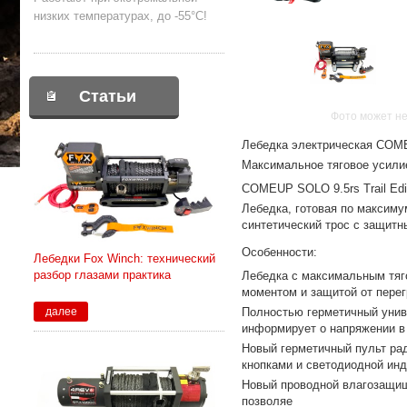
низких температурах, до -55°С!
Статьи
Фото может не
Лебедка электрическая COMEU
Максимальное тяговое усилие 
COMEUP SOLO 9.5rs Trail Ed
Лебедка, готовая по максиму
синтетический трос с защитн
Особенности:
Лебедки Fox Winch: технический
разбор глазами практика
Лебедка c максимальным тяг
моментом и защитой от перег
Полностью герметичный унив
далее
информирует о напряжении в 
Новый герметичный пульт ра
кнопками и светодиодной инд
Новый проводной влагозащищ
позволяе