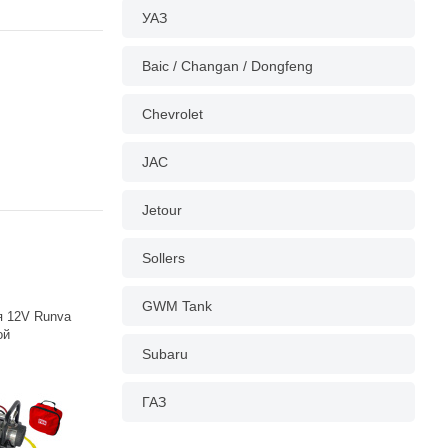
УАЗ
Baic / Changan / Dongfeng
Chevrolet
JAC
Jetour
Sollers
GWM Tank
я 12V Runva
ой
Subaru
ГАЗ