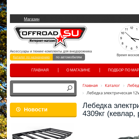
Магазин
Аксессуары и тюнинг-комплекты для внедорожника
Время москов
Каталог по назначению
по автомобилям
ГЛАВНАЯ
О МАГАЗИНЕ
ПОДБОР ПО МА
Главная
Каталог
Лебёд
Лебедка электрическая 12V 
Лебедка электри
Новости
4309кг (кевлар,