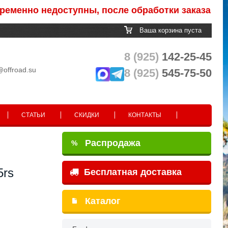
но недоступны, после обработки заказа Вам пост
Ваша корзина пуста
8 (925)
142-25-45
@offroad.su
8 (925)
545-75-50
СТАТЬИ
СКИДКИ
КОНТАКТЫ
Распродажа
%
5rs
Бесплатная доставка
Каталог