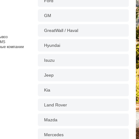
Ford
GM
GreatWall / Haval
вывоз
EMS
Hyundai
тные компании
Isuzu
Jeep
Kia
Land Rover
Mazda
Mercedes