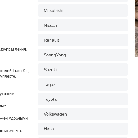
Mitsubishi
Nissan
Renault
диоуправления.
SsangYong
Suzuki
телей Fuse Kit,
мплекте.
Tagaz
рутящим
Toyota
рые
Volkswagen
абжен удобными
Нива
гнитом, что