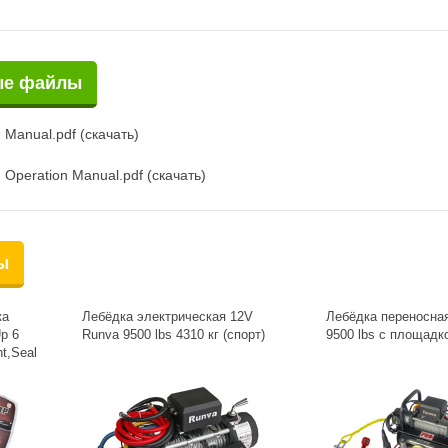
ые файлы
n Manual.pdf (скачать)
n Operation Manual.pdf (скачать)
ы
ка
Лебёдка электрическая 12V
Лебёдка переносна
p 6
Runva 9500 lbs 4310 кг (спорт)
9500 lbs с площадк
ht,Seal