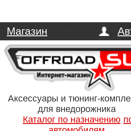
Магазин
Ав
Аксессуары и тюнинг-компл
для внедорожника
Каталог по назначению
п
автомобилям