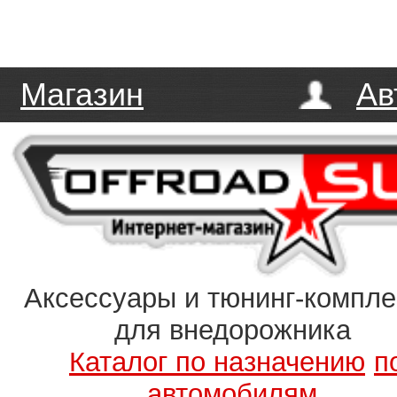
Магазин
Ав
Аксессуары и тюнинг-компл
для внедорожника
Каталог по назначению
п
автомобилям