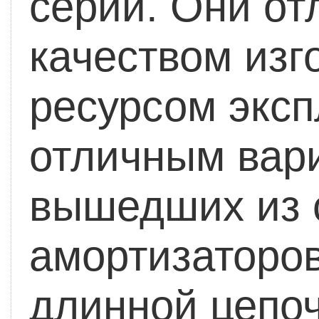
серии. Они от
качеством изг
ресурсом эксп
отличным вар
вышедших из 
амортизаторов
длинной цепоч