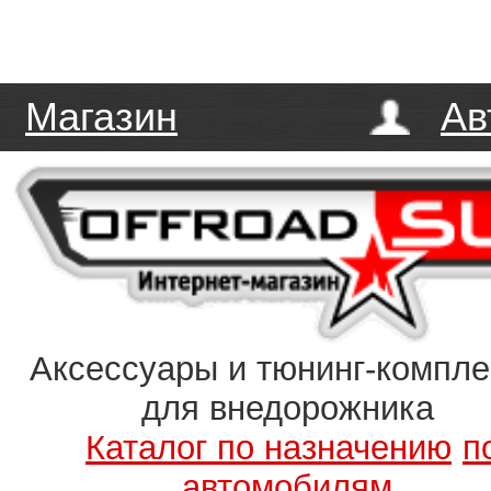
Магазин
Ав
Аксессуары и тюнинг-компл
для внедорожника
Каталог по назначению
п
автомобилям