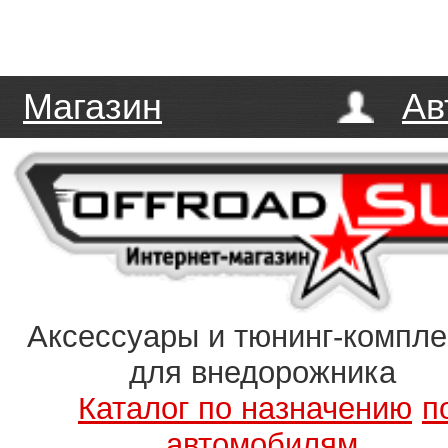
Магазин
Ав
Аксессуары и тюнинг-компл
для внедорожника
Каталог по назначению
п
автомобилям