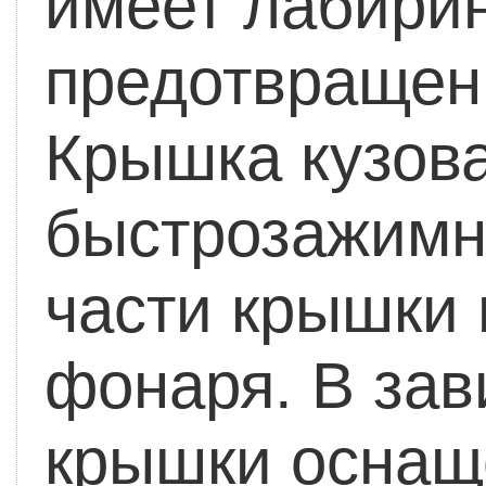
имеет лабирин
предотвращени
Крышка кузова
быстрозажимн
части крышки
фонаря.
В зав
крышки оснащ