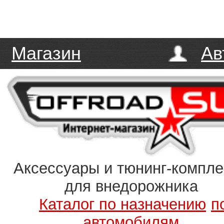
Магазин
Ав
Аксессуары и тюнинг-компл
для внедорожника
Каталог по назначению
п
автомобилям