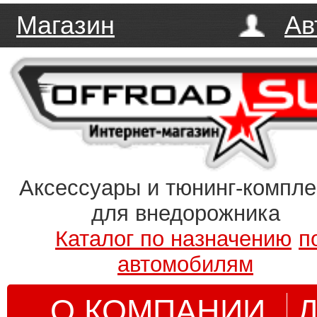
Магазин
Ав
Аксессуары и тюнинг-компл
для внедорожника
Каталог по назначению
п
автомобилям
О КОМПАНИИ
Д