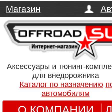
Магазин
Ав
Аксессуары и тюнинг-компл
для внедорожника
Каталог по назначению
п
автомобилям
О КОМПАНИИ
Д