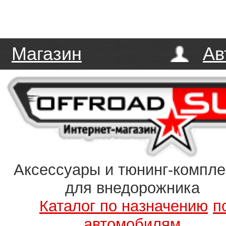
Магазин
Ав
Аксессуары и тюнинг-компл
для внедорожника
Каталог по назначению
п
автомобилям