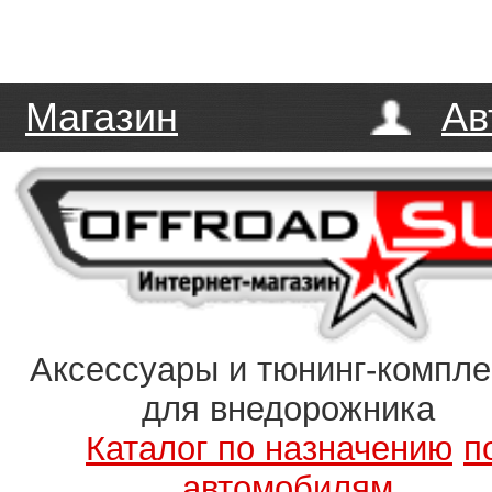
Магазин
Ав
Аксессуары и тюнинг-компл
для внедорожника
Каталог по назначению
п
автомобилям