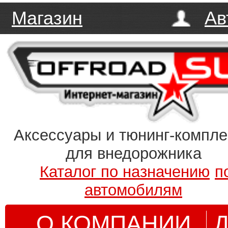
Магазин
Ав
Аксессуары и тюнинг-компл
для внедорожника
Каталог по назначению
п
автомобилям
О КОМПАНИИ
Д