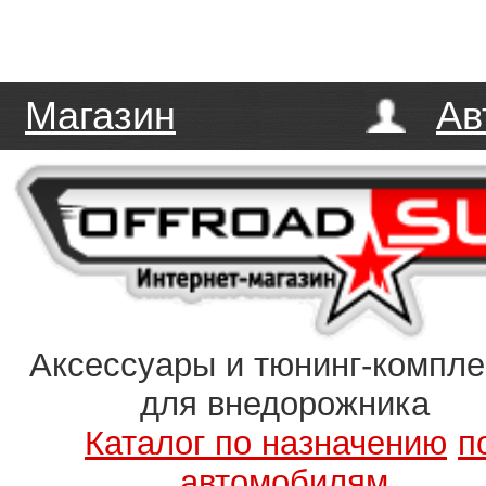
Магазин
Ав
Аксессуары и тюнинг-компл
для внедорожника
Каталог по назначению
п
автомобилям