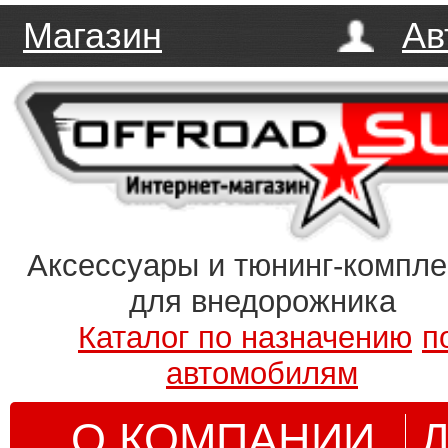
Магазин
Ав
Аксессуары и тюнинг-компл
для внедорожника
Каталог по назначению
п
автомобилям
О КОМПАНИИ
Д