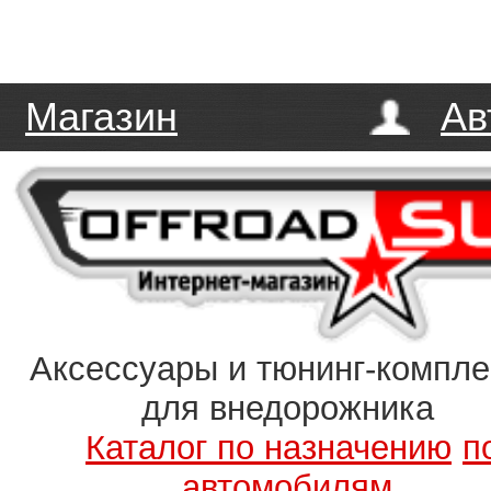
Магазин
Ав
Аксессуары и тюнинг-компл
для внедорожника
Каталог по назначению
п
автомобилям