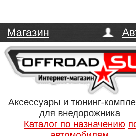
Магазин
Ав
Аксессуары и тюнинг-компл
для внедорожника
Каталог по назначению
п
автомобилям