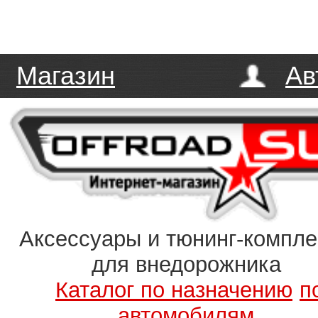
Магазин
Ав
Аксессуары и тюнинг-компл
для внедорожника
Каталог по назначению
п
автомобилям