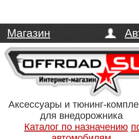
Магазин
Ав
Аксессуары и тюнинг-компл
для внедорожника
Каталог по назначению
п
автомобилям