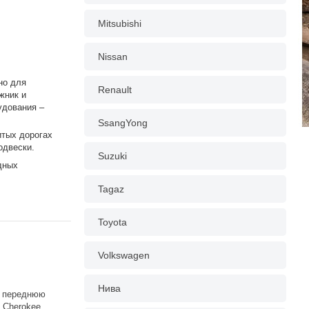
Mitsubishi
Nissan
но для
Renault
жник и
удования –
SsangYong
итых дорогах
одвески.
Suzuki
дных
Tagaz
Toyota
Volkswagen
Нива
д переднюю
 Cherokee