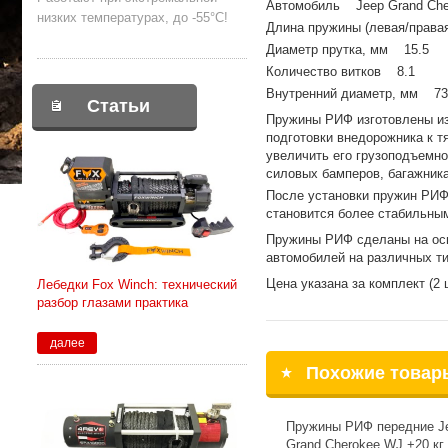
Автомобиль Jeep Grand Che
низких температурах, до -55°С!
Длина пружины (левая/права
Диаметр прутка, мм 15.5
Количество витков 8.1
Внутренний диаметр, мм 73
Статьи
Пружины РИФ изготовлены из
подготовки внедорожника к 
увеличить его грузоподъемно
силовых бамперов, багажника
После установки пружин РИФ
становится более стабильным
Пружины РИФ сделаны на осн
автомобилей на различных ти
Цена указана за комплект (2 ш
Лебедки Fox Winch: технический
разбор глазами практика
далее
Похожие товар
Пружины РИФ передние J
Grand Cherokee WJ +20 кг