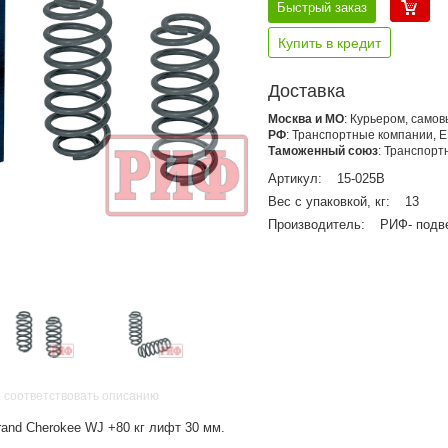
Быстрый заказ
Купить в кредит
Доставка
Москва и МО
: Курьером, само
РФ
: Транспортные компании, 
Таможенный союз
: Транспор
Артикул:
15-025B
Вес с упаковкой, кг:
13
Производитель:
РИФ- подв
 соответствовать описанию
and Cherokee WJ +80 кг лифт 30 мм.