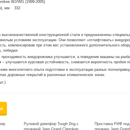
rokee WJ/WG (1999-2005)
я), мм 332
 высококачественной конструкционной стали и предназначены специаль
тяжелым условиям эксплуатации. Они позволяют «отлифтовать» внедоро
сть, компенсировав при этом вес установленного дополнительного обор
, лебедки.
 проходимость внедорожника улучшается, а поведение машины на разб
 – улучшается курсовая устойчивость, снижается вероятность пробоя п
ове многолетнего опыта подготовки и эксплуатации разных полноприво
пах дорожных покрытий в различных климатических зонах.
т.).
ы
eep
Рулевой демпфер Tough Dog с
Проставка РИФ по
пружиной Jeep Grand Cherokee
пружину Jeep Grand