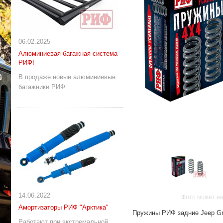
06.02.2025
Алюминиевая багажная система
РИФ!
В продаже новые алюминиевые
багажники РИФ:
14.06.2022
Фото может не
Амортизаторы РИФ "Арктика"
Пружины РИФ задние Jeep Gr
Работают при экстремальной