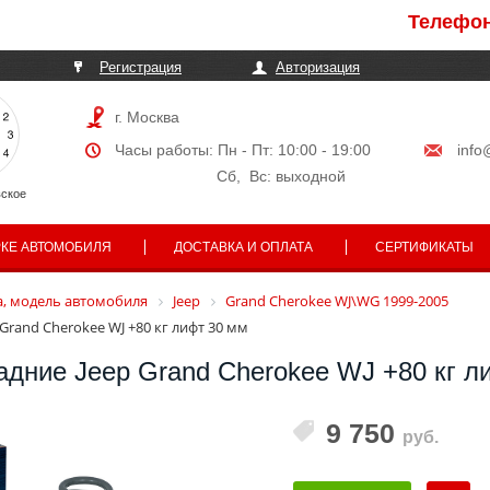
Телефоны мог
Регистрация
Авторизация
г. Москва
Часы работы: Пн - Пт: 10:00 - 19:00
info
Сб, Вс: выходной
ское
РКЕ АВТОМОБИЛЯ
ДОСТАВКА И ОПЛАТА
СЕРТИФИКАТЫ
, модель автомобиля
Jeep
Grand Cherokee WJ\WG 1999-2005
rand Cherokee WJ +80 кг лифт 30 мм
дние Jeep Grand Cherokee WJ +80 кг л
9 750
руб.