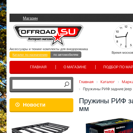
Магазин
Аксессуары и тюнинг-комплекты для внедорожника
Время москов
Каталог по назначению
по автомобилям
ГЛАВНАЯ
О МАГАЗИНЕ
ПОДБОР ПО МА
Главная
Каталог
Марка
Пружины РИФ задние Jeep G
Пружины РИФ за
Новости
мм