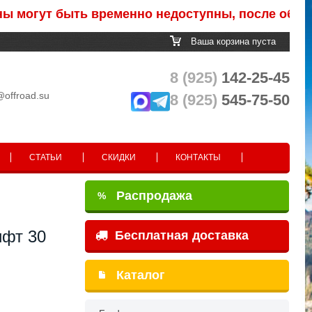
ут быть временно недоступны, после обработки 
Ваша корзина пуста
8 (925)
142-25-45
@offroad.su
8 (925)
545-75-50
СТАТЬИ
СКИДКИ
КОНТАКТЫ
Распродажа
%
ифт 30
Бесплатная доставка
Каталог