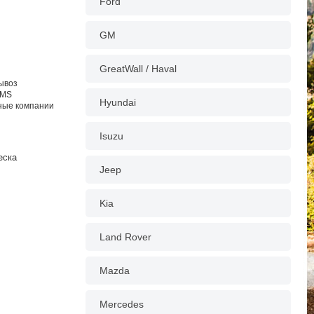
Ford
GM
GreatWall / Haval
вывоз
EMS
Hyundai
тные компании
Isuzu
еска
Jeep
Kia
Land Rover
Mazda
Mercedes