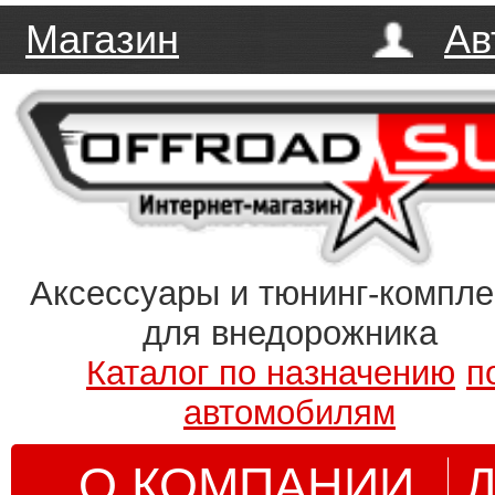
Магазин
Ав
Аксессуары и тюнинг-компл
для внедорожника
Каталог по назначению
п
автомобилям
О КОМПАНИИ
Д