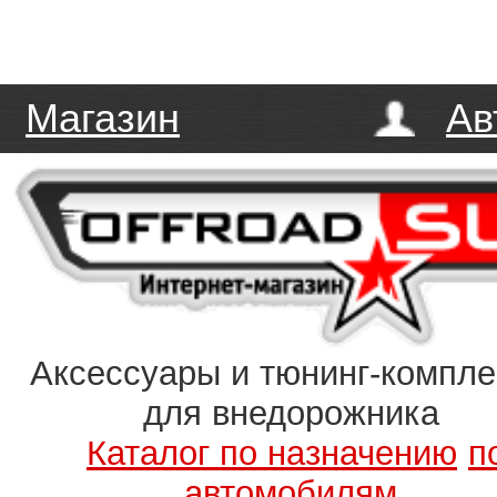
Магазин
Ав
Аксессуары и тюнинг-компл
для внедорожника
Каталог по назначению
п
автомобилям