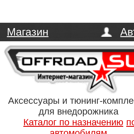
Магазин
Ав
Аксессуары и тюнинг-компл
для внедорожника
Каталог по назначению
п
автомобилям